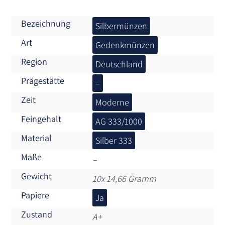
Bezeichnung
Silbermünzen
Art
Gedenkmünzen
Region
Deutschland
Prägestätte
–
Zeit
Moderne
Feingehalt
AG 333/1000
Material
Silber 333
Maße
–
Gewicht
10x 14,66 Gramm
Papiere
Ja
Zustand
A+