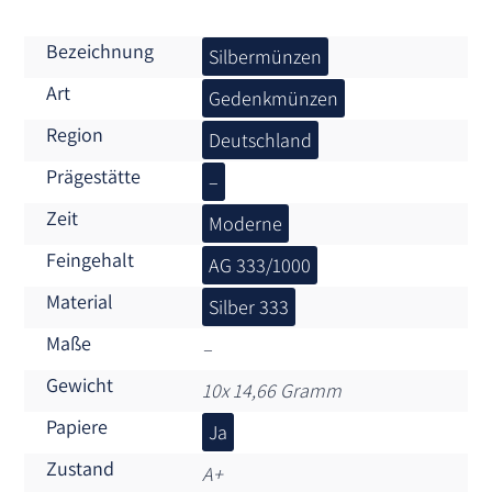
Bezeichnung
Silbermünzen
Art
Gedenkmünzen
Region
Deutschland
Prägestätte
–
Zeit
Moderne
Feingehalt
AG 333/1000
Material
Silber 333
Maße
–
Gewicht
10x 14,66 Gramm
Papiere
Ja
Zustand
A+