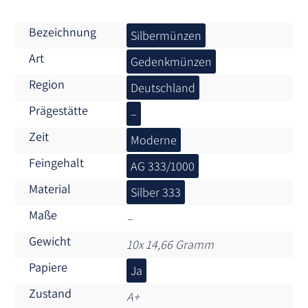
Bezeichnung
Silbermünzen
Art
Gedenkmünzen
Region
Deutschland
Prägestätte
–
Zeit
Moderne
Feingehalt
AG 333/1000
Material
Silber 333
Maße
–
Gewicht
10x 14,66 Gramm
Papiere
Ja
Zustand
A+