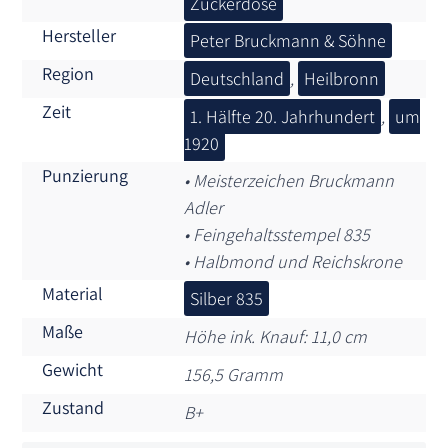
Zuckerdose
Hersteller
Peter Bruckmann & Söhne
Region
Deutschland
,
Heilbronn
Zeit
1. Hälfte 20. Jahrhundert
,
um
1920
Punzierung
• Meisterzeichen Bruckmann
Adler
• Feingehaltsstempel 835
• Halbmond und Reichskrone
Material
Silber 835
Maße
Höhe ink. Knauf: 11,0 cm
Gewicht
156,5 Gramm
Zustand
B+