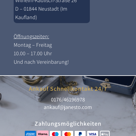
Wilhelm-Kaulisch-Straße 26
D – 01844 Neustadt (Im
Kaufland)
Öffnungszeiten:
Montag – Freitag
10.00 – 17.00 Uhr
Und nach Vereinbarung!
Ankauf Schnellkontakt 24/7
0176/46196978
ankauf@janesto.com
Zahlungsmöglichkeiten