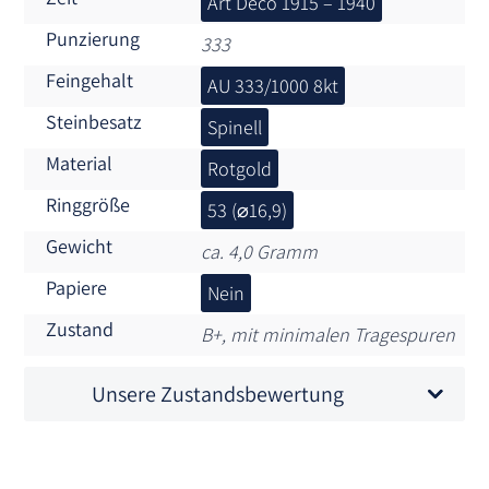
Art Deco 1915 – 1940
Punzierung
333
Feingehalt
AU 333/1000 8kt
Steinbesatz
Spinell
Material
Rotgold
Ringgröße
53 (⌀16,9)
Gewicht
ca. 4,0 Gramm
Papiere
Nein
Zustand
B+, mit minimalen Tragespuren
Unsere Zustandsbewertung