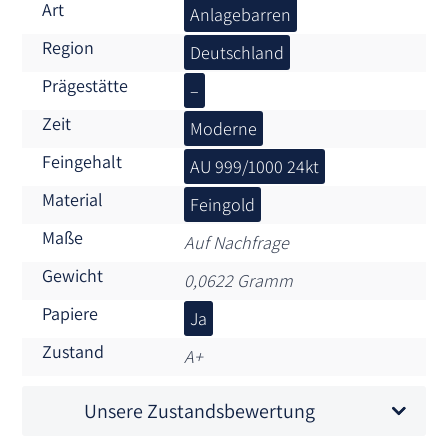
Art
Anlagebarren
Region
Deutschland
Prägestätte
–
Zeit
Moderne
Feingehalt
AU 999/1000 24kt
Material
Feingold
Maße
Auf Nachfrage
Gewicht
0,0622 Gramm
Papiere
Ja
Zustand
A+
Unsere Zustandsbewertung