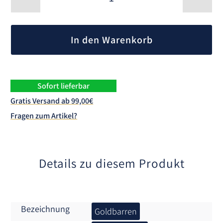
Goldbarren
30
A
Jahre
l
Deurtsche
In den Warenkorb
t
Einheit
Feingold
e
999
r
Menge
n
Sofort lieferbar
a
Gratis Versand ab 99,00€
t
Fragen zum Artikel?
i
v
e
:
Details zu diesem Produkt
Bezeichnung
Goldbarren