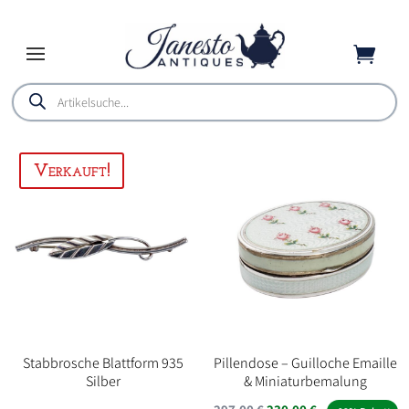

Products
search
Stabbrosche Blattform 935
Pillendose – Guilloche Emaille
Silber
& Miniaturbemalung
Ursprünglicher
Aktueller