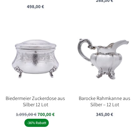
268,00
€
498,00
€
Biedermeier Zuckerdose aus
Barocke Rahmkanne aus
Silber 12 Lot
Silber – 12 Lot
Ursprünglicher
Aktueller
1.095,00
€
700,00
€
345,00
€
Preis
Preis
-36% Rabatt
war:
ist:
1.095,00 €
700,00 €.