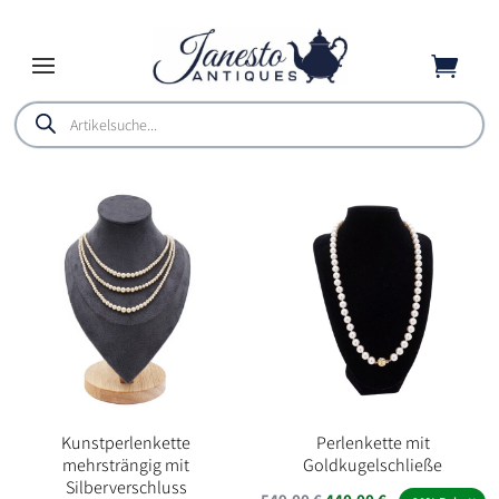

Products
search
Kunstperlenkette
Perlenkette mit
mehrsträngig mit
Goldkugelschließe
Silberverschluss
Ursprünglicher
Aktueller