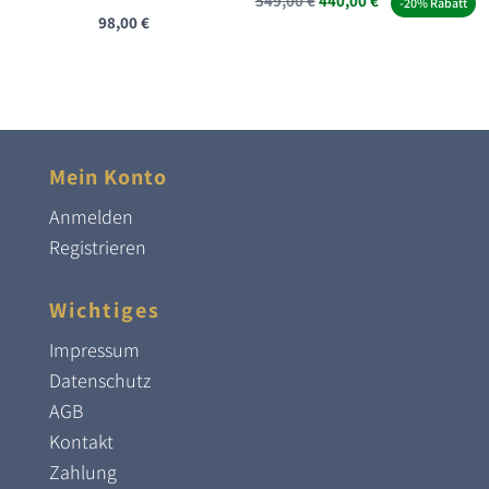
549,00
€
440,00
€
-20% Rabatt
98,00
€
Preis
Preis
war:
ist:
549,00 €
440,00 €.
Mein Konto
Anmelden
Registrieren
Wichtiges
Impressum
Datenschutz
AGB
Kontakt
Zahlung