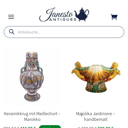

Products
search
Keramikkrug mit Maillechort –
Majolika Jardiniere –
Marokko
handbemalt
Ursprünglicher
Aktueller
Ursprünglicher
Aktuell