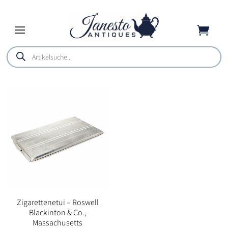

Products
search
Zigarettenetui – Roswell
Blackinton & Co.,
Massachusetts