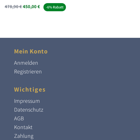
Ursprünglicher
Aktueller
478,90
€
450,00
€
-6% Rabatt
Preis
Preis
war:
ist:
478,90 €
450,00 €.
Mein Konto
Anmelden
Registrieren
Wichtiges
Impressum
Datenschutz
AGB
Kontakt
Zahlung