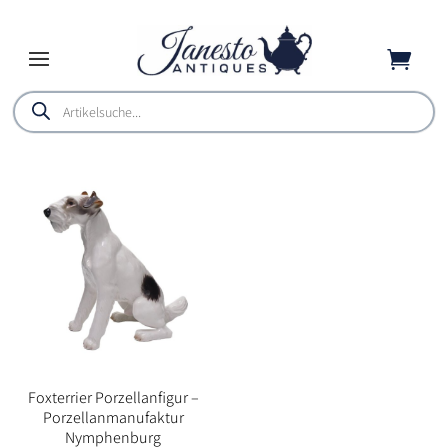

Products
search
Foxterrier Porzellanfigur –
Porzellanmanufaktur
Nymphenburg