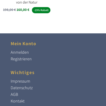
von der Natur
Ursprünglicher
Aktueller
198,00
€
160,00
€
-19% Rabatt
Preis
Preis
war:
ist:
198,00 €
160,00 €.
Mein Konto
Anmelden
Registrieren
Wichtiges
Impressum
Datenschutz
AGB
Kontakt