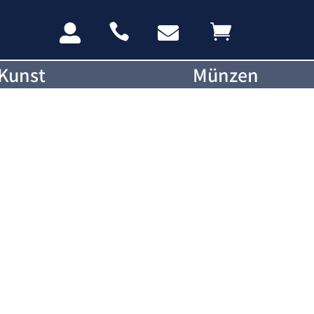




Kunst
Münzen