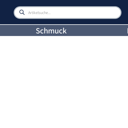
Products
search
Schmuck