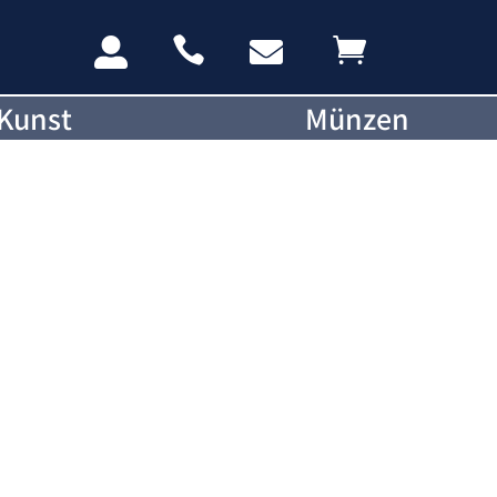




Kunst
Münzen