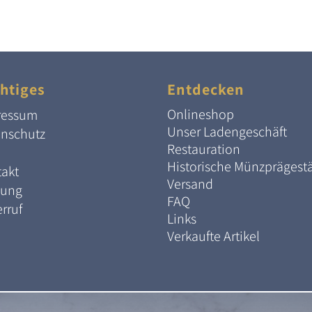
htiges
Entdecken
Onlineshop
ressum
Unser Ladengeschäft
enschutz
Restauration
Historische Münzprägest
akt
Versand
lung
FAQ
rruf
Links
Verkaufte Artikel