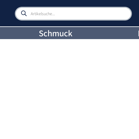
Products
search
Schmuck