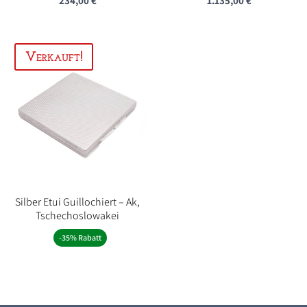
234,00
€
1.135,00
€
Silber Etui Guillochiert – Ak,
Tschechoslowakei
-35% Rabatt