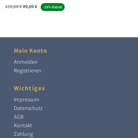
Ursprünglicher
Aktueller
139,00
€
99,00
€
-29% Rabatt
Preis
Preis
war:
ist:
139,00 €
99,00 €.
Mein Konto
Anmelden
Registrieren
Wichtiges
Impressum
Datenschutz
AGB
Kontakt
Zahlung