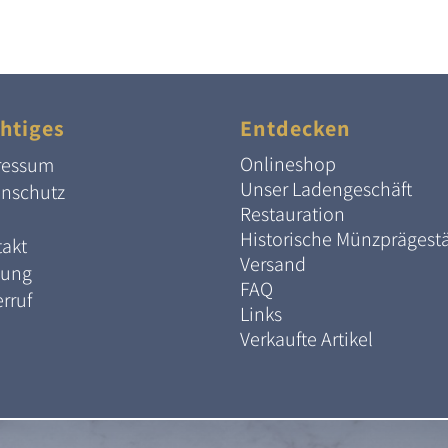
htiges
Entdecken
Onlineshop
ressum
Unser Ladengeschäft
enschutz
Restauration
Historische Münzprägest
akt
Versand
lung
FAQ
rruf
Links
Verkaufte Artikel