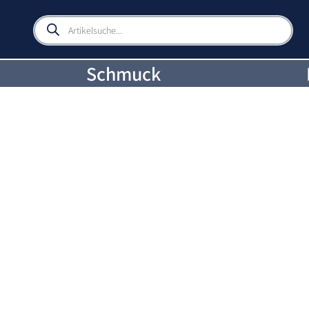
Products
search
Schmuck