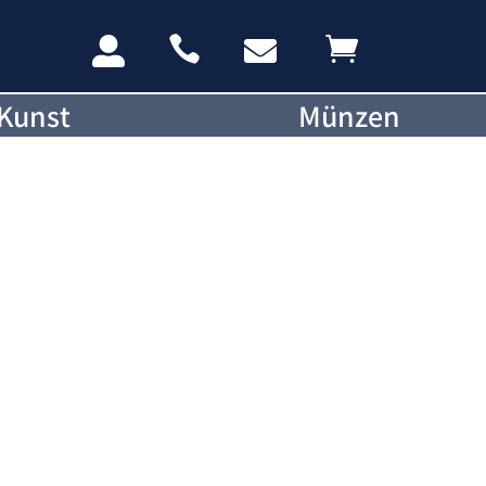




Kunst
Münzen