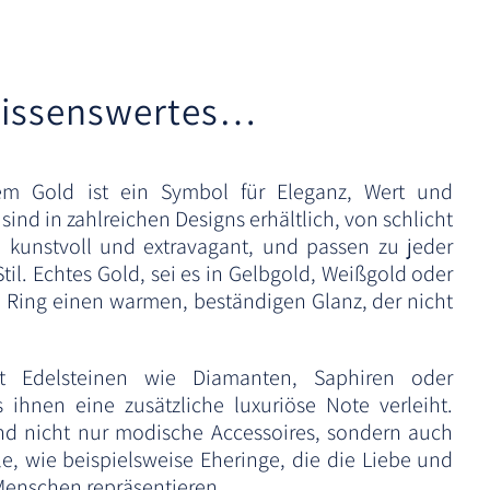
a
t
i
issenswertes…
v
e
:
m Gold ist ein Symbol für Eleganz, Wert und
sind in zahlreichen Designs erhältlich, von schlicht
u kunstvoll und extravagant, und passen zu jeder
il. Echtes Gold, sei es in Gelbgold, Weißgold oder
m Ring einen warmen, beständigen Glanz, der nicht
it Edelsteinen wie Diamanten, Saphiren oder
ihnen eine zusätzliche luxuriöse Note verleiht.
nd nicht nur modische Accessoires, sondern auch
, wie beispielsweise Eheringe, die die Liebe und
Menschen repräsentieren.