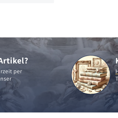
Artikel?
rzeit per
nser