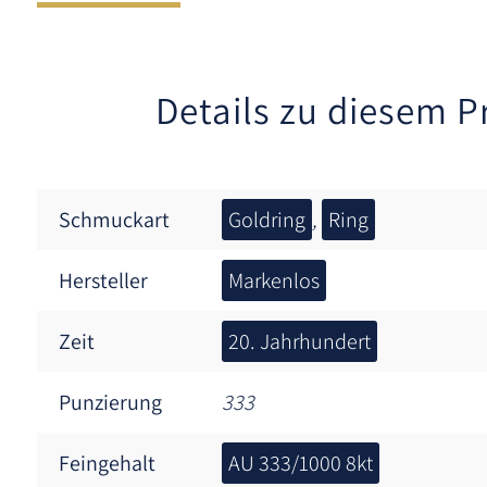
Details zu diesem P
Schmuckart
Goldring
,
Ring
Hersteller
Markenlos
Zeit
20. Jahrhundert
Punzierung
333
Feingehalt
AU 333/1000 8kt