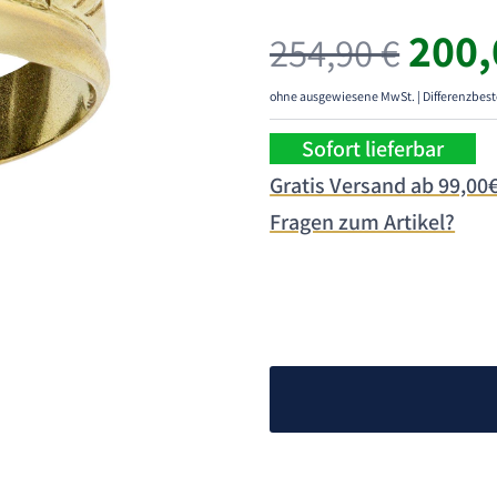
Ursp
200
254,90
€
Prei
war:
ohne ausgewiesene MwSt. | Differenzbest
254,
Sofort lieferbar
Gratis Versand ab 99,00
Fragen zum Artikel?