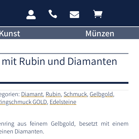




Kunst
Münzen
 mit Rubin und Diamanten
egorien:
Diamant
,
Rubin
,
Schmuck
,
Gelbgold
,
Ringschmuck GOLD
,
Edelsteine
nring aus feinem Gelbgold, besetzt mit einem
einen Diamanten.