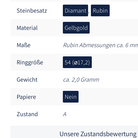
Steinbesatz
Diamant
,
Rubin
Material
Gelbgold
Maße
Rubin Abmessungen ca. 6 mm
Ringgröße
54 (⌀17,2)
Gewicht
ca. 2,0 Gramm
Papiere
Nein
Zustand
A
Unsere Zustandsbewertung