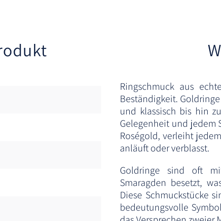
rodukt
W
Ringschmuck aus echte
Beständigkeit. Goldringe 
und klassisch bis hin z
Gelegenheit und jedem St
Roségold, verleiht jede
anläuft oder verblasst.
Goldringe sind oft m
Smaragden besetzt, was 
Diese Schmuckstücke si
bedeutungsvolle Symbole
das Versprechen zweier 