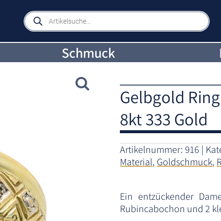
Products
search
Schmuck
Gelbgold Ring
8kt 333 Gold
Artikelnummer:
916
Kat
Material
,
Goldschmuck
,
Ein entzückender Dame
Rubincabochon und 2 kl