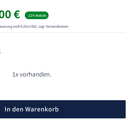
rünglicher
Aktueller
,00
€
-22% Rabatt
s
Preis
ist:
euerung nach § 25a UStG.
zzgl. Versandkosten
90 €
200,00 €.
€
1x vorhanden.
A
l
In den Warenkorb
t
e
r
n