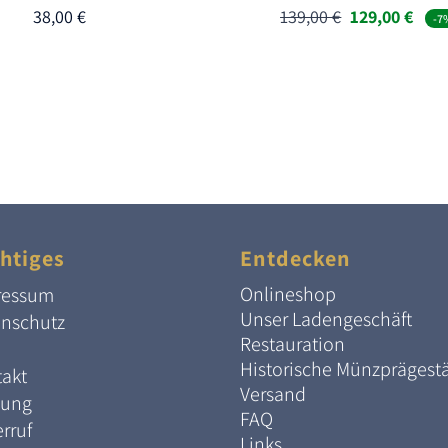
Ursprünglich
Aktu
38,00
€
139,00
€
129,00
€
-7
Preis
Prei
war:
ist:
139,00 €
129,
htiges
Entdecken
Onlineshop
ressum
Unser Ladengeschäft
enschutz
Restauration
Historische Münzprägest
akt
Versand
lung
FAQ
rruf
Links