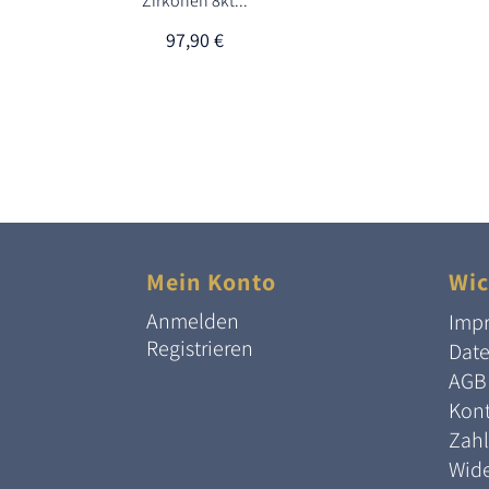
Zirkonen 8kt...
97,90
€
Mein Konto
Wic
Anmelden
Imp
Registrieren
Dat
AGB
Kont
Zah
Wide