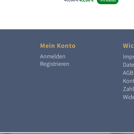
-9% Rabatt
Preis
Preis
war:
ist:
49,60 €
45,00 €.
Mein Konto
Wic
Anmelden
Imp
Registrieren
Dat
AGB
Kont
Zah
Wide