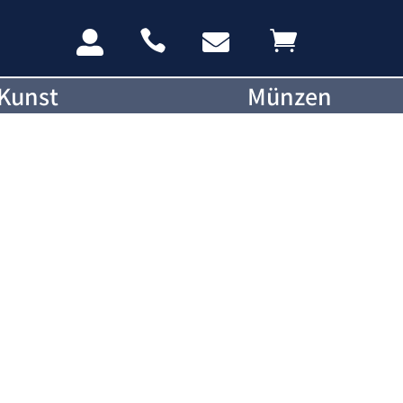




Kunst
Münzen