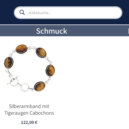
Products
search
Schmuck
Silberarmband mit
Tigeraugen Cabochons
122,00
€