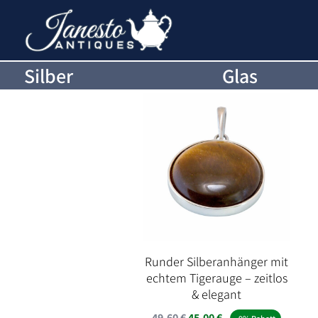
Silber
Glas
Runder Silberanhänger mit
echtem Tigerauge – zeitlos
& elegant
Ursprünglicher
Aktueller
49,60
€
45,00
€