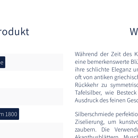
rodukt
W
Während der Zeit des Kl
eine bemerkenswerte Blüt
ne
ihre schlichte Eleganz u
oft von antiken griechis
Rückkehr zu symmetris
Tafelsilber, wie Bestec
Ausdruck des feinen Ges
m 1800
Silberschmiede perfekti
Ziselierung, um kunstv
zaubern. Die Verwend
Akanthusblättern, Musc