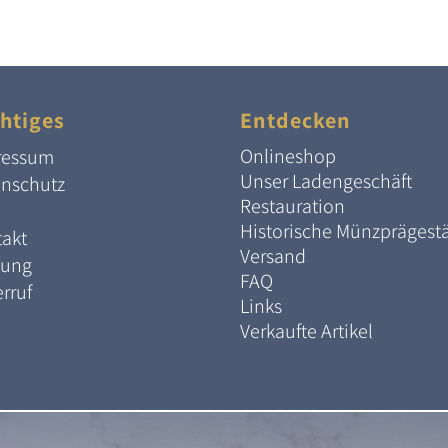
htiges
Entdecken
Onlineshop
ressum
Unser Ladengeschäft
enschutz
Restauration
Historische Münzprägest
akt
Versand
lung
FAQ
rruf
Links
Verkaufte Artikel