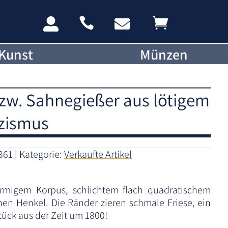




Kunst
Münzen
w. Sahnegießer aus lötigem
izismus
361
Kategorie:
Verkaufte Artikel
rmigem Korpus, schlichtem flach quadratischem
n Henkel. Die Ränder zieren schmale Friese, ein
ück aus der Zeit um 1800!