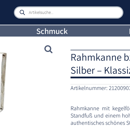
Products
search
Schmuck
Rahmkanne bz
Silber – Klass
Artikelnummer:
2120090
Rahmkanne mit kegelfö
Standfuß und einem hohe
authentisches schönes St