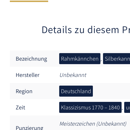
Details zu diesem P
Bezeichnung
Rahmkännchen
,
Silberkan
Hersteller
Unbekannt
Region
Deutschland
Zeit
Klassizismus 1770 – 1840
,
u
Meisterzeichen (Unbekannt)
Punzierung